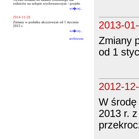
rodziców na urlopie wychowawczym - projekt
wi�cej...
2014-11-26
2013-01
Zmiany w podatku akcyzowym od 1 stycznia
2015 r.
wi�cej...
Zmiany 
archiwum
od 1 sty
2012-12
W środę 
2013 r. z
przekroc