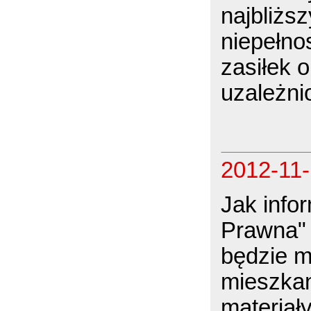
najbliżs
niepełno
zasiłek o
uzależni
2012-11
Jak info
Prawna" 
będzie m
mieszkan
materiał