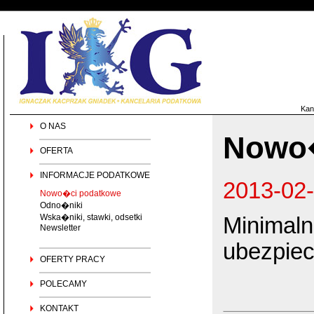
Kan
O NAS
Nowo�
OFERTA
INFORMACJE PODATKOWE
2013-02
Nowo�ci podatkowe
Odno�niki
Wska�niki, stawki, odsetki
Minimaln
Newsletter
ubezpiec
OFERTY PRACY
POLECAMY
KONTAKT