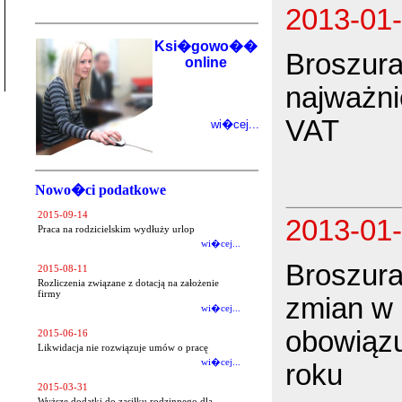
2013-01
Ksi�gowo��
Broszura
online
najważni
VAT
wi�cej...
Nowo�ci podatkowe
2015-09-14
2013-01
Praca na rodzicielskim wydłuży urlop
wi�cej...
Broszura
2015-08-11
Rozliczenia związane z dotacją na założenie
firmy
zmian w 
wi�cej...
obowiązu
2015-06-16
Likwidacja nie rozwiązuje umów o pracę
wi�cej...
roku
2015-03-31
Wyższe dodatki do zasiłku rodzinnego dla