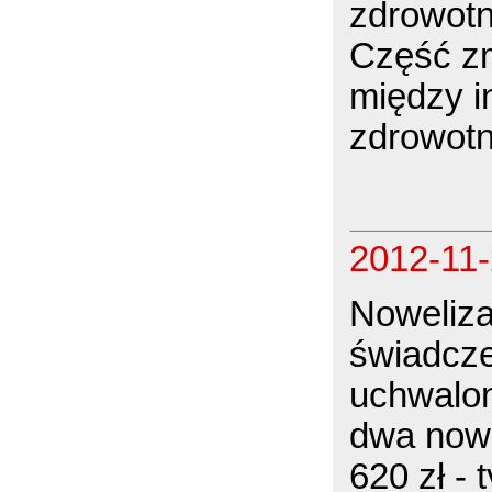
zdrowotn
Część zm
między i
zdrowotn
2012-11
Noweliza
świadcze
uchwalo
dwa nowe
620 zł - 