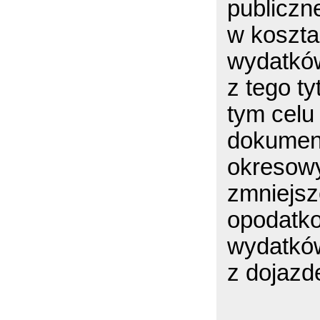
publiczn
w koszt
wydatków
z tego ty
tym celu
dokument
okresowy
zmniejsz
opodatko
wydatkó
z dojazd