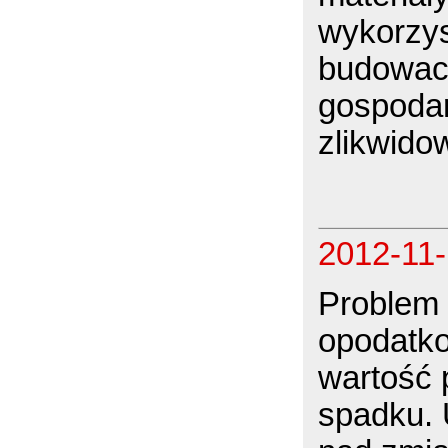
wykorzys
budowac
gospoda
zlikwido
2012-11
Problem
opodatko
wartość 
spadku. 