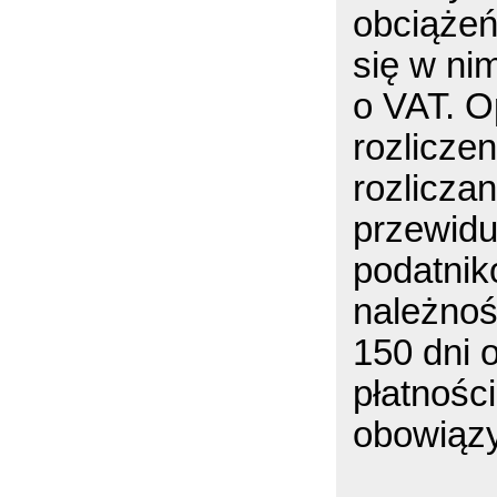
obciążeń
się w ni
o VAT. O
rozlicze
rozliczan
przewidu
podatnik
należnoś
150 dni 
płatnośc
obowiązy