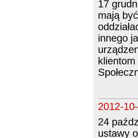
17 grudn
mają być
oddziała
innego 
urządze
klientom
Społecz
2012-10
24 paździ
ustawy o