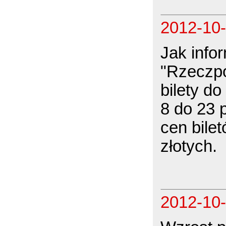
2012-10
Jak info
"Rzeczpo
bilety d
8 do 23 
cen bilet
złotych.
2012-10