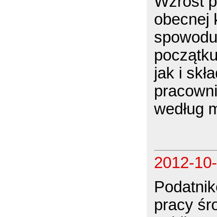
Wzrost p
obecnej 
spowoduj
początku
jak i sk
pracown
według m
2012-10
Podatni
pracy śr