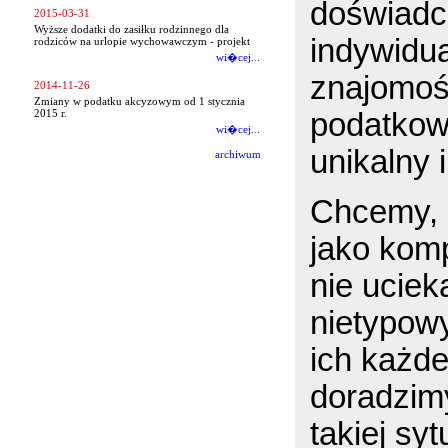
doświadc
2015-03-31
Wyższe dodatki do zasiłku rodzinnego dla
indywidu
rodziców na urlopie wychowawczym - projekt
wi�cej...
znajomośc
2014-11-26
Zmiany w podatku akcyzowym od 1 stycznia
podatkow
2015 r.
wi�cej...
unikalny 
archiwum
Chcemy, a
jako kom
nie uciek
nietypowy
ich każd
doradzimy
takiej syt