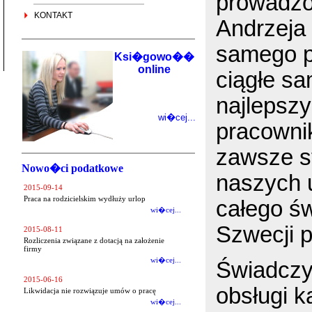
prowadzo
KONTAKT
Andrzeja
samego p
Ksi�gowo��
online
ciągłe s
najlepszy
wi�cej...
pracownik
zawsze st
Nowo�ci podatkowe
naszych u
2015-09-14
Praca na rodzicielskim wydłuży urlop
całego św
wi�cej...
Szwecji p
2015-08-11
Rozliczenia związane z dotacją na założenie
firmy
wi�cej...
Świadczy
2015-06-16
obsługi k
Likwidacja nie rozwiązuje umów o pracę
wi�cej...