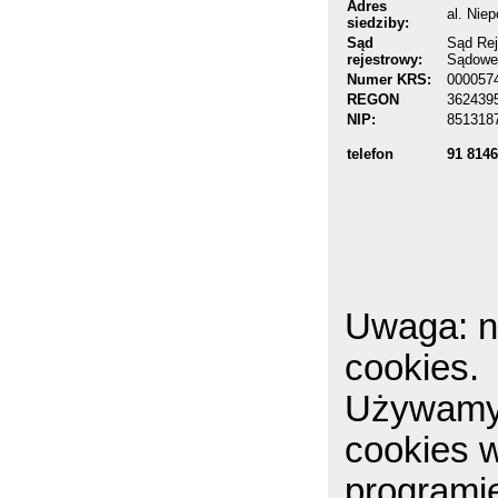
Adres
al. Nie
siedziby:
Sąd
Sąd Rej
rejestrowy:
Sądowe
Numer KRS:
000057
REGON
362439
NIP:
851318
91 8146
telefon
Uwaga: na
cookies.
Używamy 
cookies 
programie