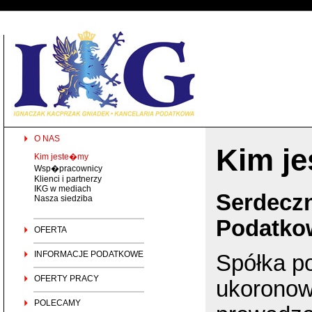
O NAS
Kim j
Kim jeste�my
Wsp�pracownicy
Klienci i partnerzy
IKG w mediach
Serdeczn
Nasza siedziba
Podatkow
OFERTA
INFORMACJE PODATKOWE
Spółka p
OFERTY PRACY
ukoronowa
POLECAMY