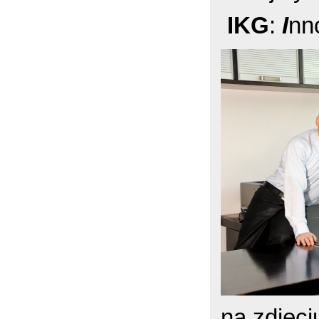
IKG
:
I
nn
na zdjęci