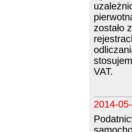
uzależni
pierwotn
zostało 
rejestrac
odliczani
stosujem
VAT.
2014-05
Podatnic
samocho