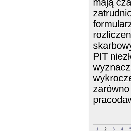
mają cza
zatrudni
formular
rozlicze
skarbowy
PIT niez
wyznaczo
wykrocze
zarówno 
pracodaw
1
2
3
4