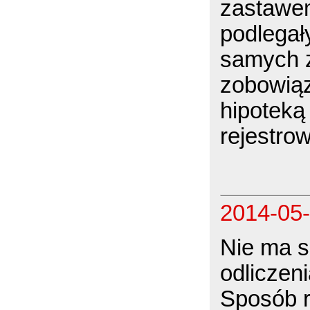
zastawe
podlegał
samych z
zobowiąz
hipoteką
rejestro
2014-05
Nie ma s
odliczeni
Sposób r