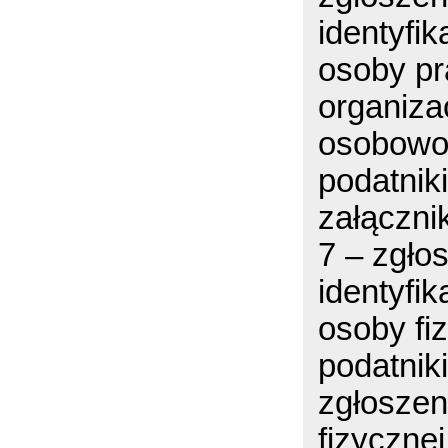
identyfi
osoby pr
organiza
osobowoś
podatnik
załączni
7 – zgło
identyfi
osoby fi
podatnik
zgłoszen
fizyczne