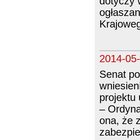
dotyczy 
ogłaszan
Krajowe
2014-05
Senat po
wniesien
projektu
– Ordyna
ona, że 
zabezpie