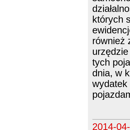
działaln
których 
ewidencj
również 
urzędzie
tych poj
dnia, w 
wydatek 
pojazdam
2014-04