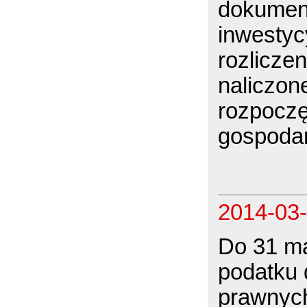
dokument
inwestyc
rozlicze
naliczone
rozpoczę
gospodar
2014-03
Do 31 ma
podatku
prawnych