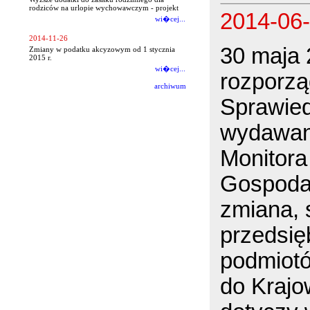
rodziców na urlopie wychowawczym - projekt
2014-06
wi�cej...
2014-11-26
30 maja 
Zmiany w podatku akcyzowym od 1 stycznia
2015 r.
wi�cej...
rozporzą
archiwum
Sprawied
wydawani
Monitora
Gospoda
zmiana, 
przedsię
podmiotó
do Krajo