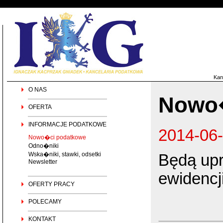
Kan
O NAS
Nowo�
OFERTA
INFORMACJE PODATKOWE
2014-06
Nowo�ci podatkowe
Odno�niki
Wska�niki, stawki, odsetki
Będą upr
Newsletter
ewidencj
OFERTY PRACY
POLECAMY
KONTAKT