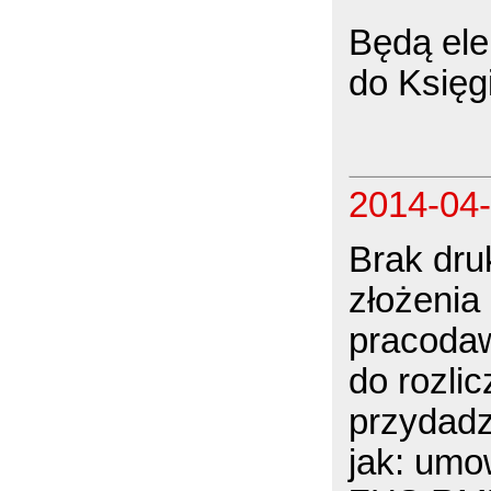
Będą ele
do Księg
2014-04
Brak dru
złożenia 
pracodaw
do rozli
przydadz
jak: umo