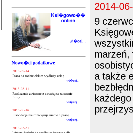
2014-06
Ksi�gowo��
9 czerwc
online
Księgowe
wszystki
wi�cej...
marzeń, 
osobisty
Nowo�ci podatkowe
2015-09-14
a także 
Praca na rodzicielskim wydłuży urlop
wi�cej...
bezbłędn
2015-08-11
Rozliczenia związane z dotacją na założenie
każdego 
firmy
wi�cej...
przejrzy
2015-06-16
Likwidacja nie rozwiązuje umów o pracę
wi�cej...
2015-03-31
Wyższe dodatki do zasiłku rodzinnego dla