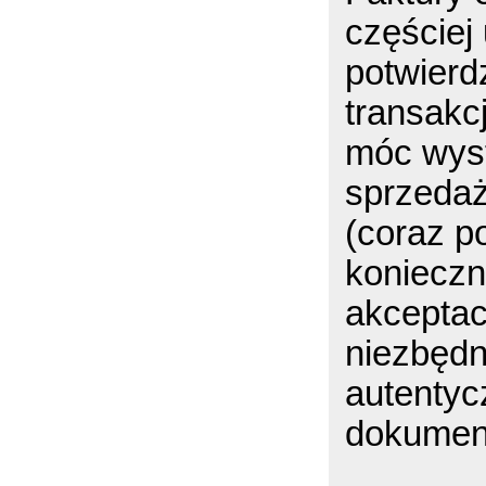
częście
potwierd
transakc
móc wys
sprzedaż
(coraz po
konieczn
akceptac
niezbędn
autentycz
dokumen