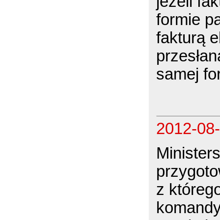
jeżeli f
formie p
fakturą e
przesłan
samej fo
2012-08
Minister
przygoto
z któreg
komandy