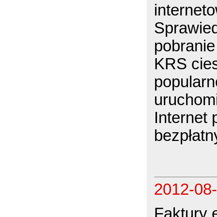
internet
Sprawied
pobranie
KRS cies
popularn
uruchomi
Internet 
bezpłatn
2012-08
Faktury 