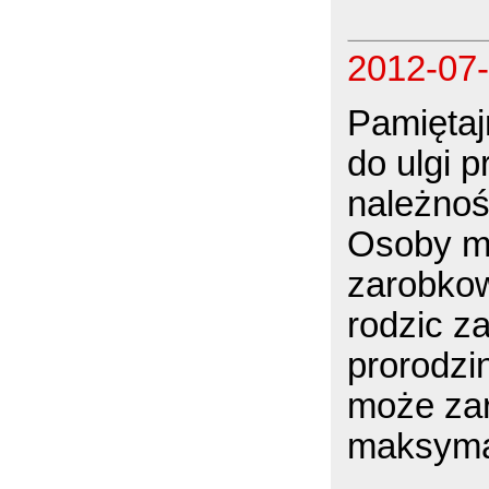
2012-07
Pamiętaj
do ulgi p
należnoś
Osoby m
zarobkow
rodzic z
prorodzi
może zar
maksymal