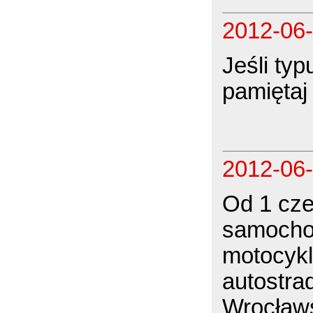
2012-06
Jeśli ty
pamiętaj
2012-06
Od 1 cze
samocho
motocykl
autostra
Wrocławs