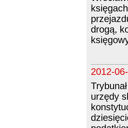
księgach
przejazd
drogą, k
księgow
2012-06
Trybunał
urzędy s
konstytu
dziesięc