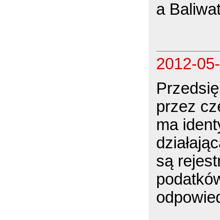
a Baliwa
2012-05
Przedsięb
przez cz
ma ident
działają
są rejes
podatkó
odpowied