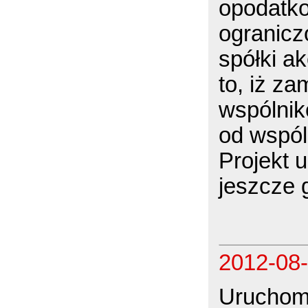
opodatko
ogranicz
spółki a
to, iż z
wspólnik
od wspól
Projekt u
jeszcze 
2012-08
Uruchom