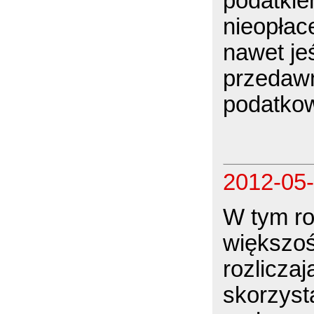
podatkie
nieopłac
nawet jeś
przedawn
podatko
2012-05
W tym ro
większoś
rozlicza
skorzyst