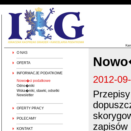
Kan
O NAS
Nowo�
OFERTA
INFORMACJE PODATKOWE
2012-09
Nowo�ci podatkowe
Odno�niki
Wska�niki, stawki, odsetki
Przepis
Newsletter
dopuszc
OFERTY PRACY
skorygow
POLECAMY
zapisów 
KONTAKT