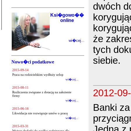
dwóch d
korygując
Ksi�gowo��
online
korygują
że zakre
wi�cej...
tych dok
siebie.
Nowo�ci podatkowe
2015-09-14
Praca na rodzicielskim wydłuży urlop
wi�cej...
2015-08-11
2012-09
Rozliczenia związane z dotacją na założenie
firmy
wi�cej...
Banki za
2015-06-16
Likwidacja nie rozwiązuje umów o pracę
przyciąg
wi�cej...
Jedną z 
2015-03-31
Wyższe dodatki do zasiłku rodzinnego dla