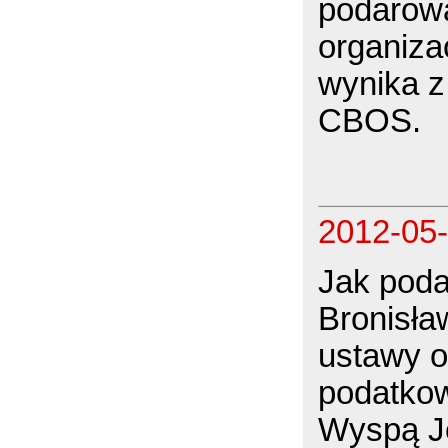
podarow
organiza
wynika 
CBOS.
2012-05
Jak poda
Bronisła
ustawy o 
podatko
Wyspą Je