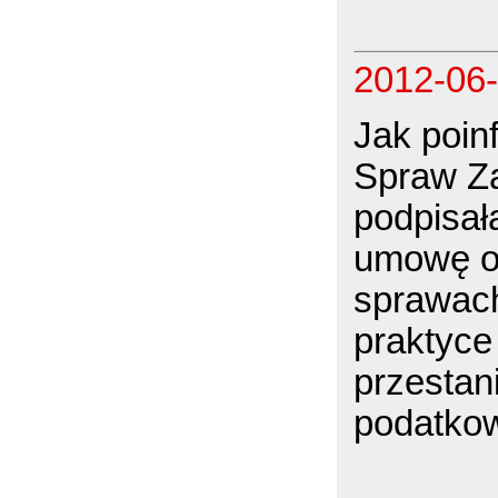
2012-06
Jak poin
Spraw Za
podpisał
umowę o 
sprawac
praktyce
przestan
podatko