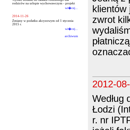
rodziców na urlopie wychowawczym - projekt
klientów 
wi�cej...
2014-11-26
zwrot kil
Zmiany w podatku akcyzowym od 1 stycznia
2015 r.
wydaliśm
wi�cej...
archiwum
płatnicz
oznaczać
2012-08
Według d
Łodzi (In
r. nr IP