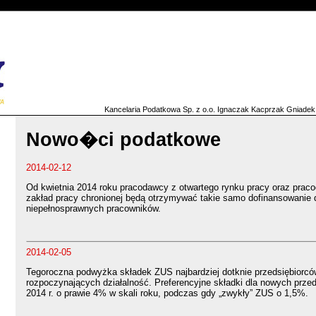
Kancelaria Podatkowa Sp. z o.o. Ignaczak Kacprzak Gniadek
Nowo�ci podatkowe
2014-02-12
Od kwietnia 2014 roku pracodawcy z otwartego rynku pracy oraz pra
zakład pracy chronionej będą otrzymywać takie samo dofinansowanie
niepełnosprawnych pracowników.
2014-02-05
Tegoroczna podwyżka składek ZUS najbardziej dotknie przedsiębiorcó
rozpoczynających działalność. Preferencyjne składki dla nowych prze
2014 r. o prawie 4% w skali roku, podczas gdy „zwykły” ZUS o 1,5%.