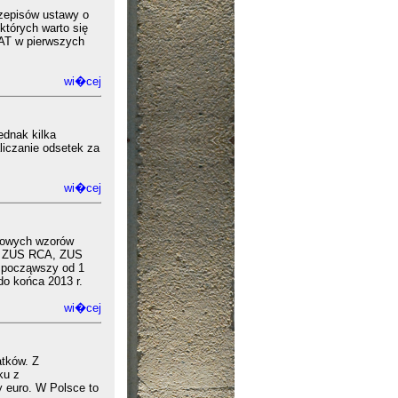
rzepisów ustawy o
których warto się
VAT w pierwszych
wi�cej
ednak kilka
liczanie odsetek za
wi�cej
 nowych wzorów
, ZUS RCA, ZUS
 począwszy od 1
o końca 2013 r.
wi�cej
atków. Z
ku z
y euro. W Polsce to