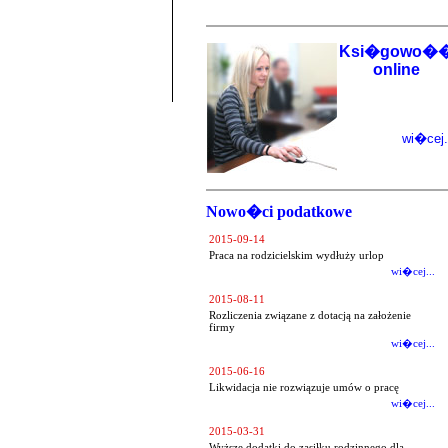
Ksi�gowo�
online
wi�cej.
Nowo�ci podatkowe
2015-09-14
Praca na rodzicielskim wydłuży urlop
wi�cej...
2015-08-11
Rozliczenia związane z dotacją na założenie
firmy
wi�cej...
2015-06-16
Likwidacja nie rozwiązuje umów o pracę
wi�cej...
2015-03-31
Wyższe dodatki do zasiłku rodzinnego dla