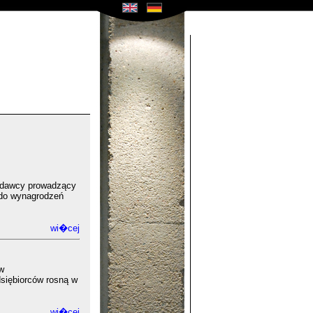
codawcy prowadzący
 do wynagrodzeń
wi�cej
w
dsiębiorców rosną w
wi�cej