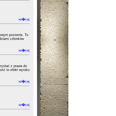
wi�cej
sowym poziomie. To
dziami członków
wi�cej
zystać z prawa do
ość to efekt wyroku
wi�cej
wi�cej