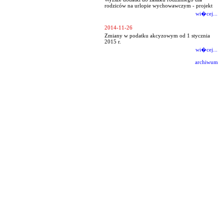
rodziców na urlopie wychowawczym - projekt
wi�cej...
2014-11-26
Zmiany w podatku akcyzowym od 1 stycznia
2015 r.
wi�cej...
archiwum