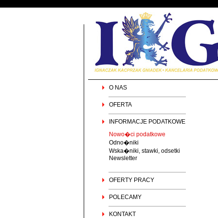
O NAS
OFERTA
INFORMACJE PODATKOWE
Nowo�ci podatkowe
Odno�niki
Wska�niki, stawki, odsetki
Newsletter
OFERTY PRACY
POLECAMY
KONTAKT