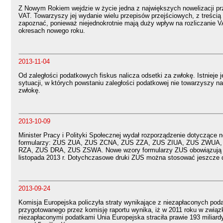
Z Nowym Rokiem wejdzie w życie jedna z największych nowelizacji p
VAT. Towarzyszy jej wydanie wielu przepisów przejściowych, z treścią 
zapoznać, ponieważ niejednokrotnie mają duży wpływ na rozliczanie 
okresach nowego roku.
2013-11-04
Od zaległości podatkowych fiskus nalicza odsetki za zwłokę. Istnieje j
sytuacji, w których powstaniu zaległości podatkowej nie towarzyszy na
zwłokę.
2013-10-09
Minister Pracy i Polityki Społecznej wydał rozporządzenie dotyczące
formularzy: ZUS ZUA, ZUS ZCNA, ZUS ZZA, ZUS ZIUA, ZUS ZWUA
RZA, ZUS DRA, ZUS ZSWA. Nowe wzory formularzy ZUS obowiązują
listopada 2013 r. Dotychczasowe druki ZUS można stosować jeszcze d
2013-09-24
Komisja Europejska policzyła straty wynikające z niezapłaconych pod
przygotowanego przez komisję raportu wynika, iż w 2011 roku w związ
niezapłaconymi podatkami Unia Europejska straciła prawie 193 miliard