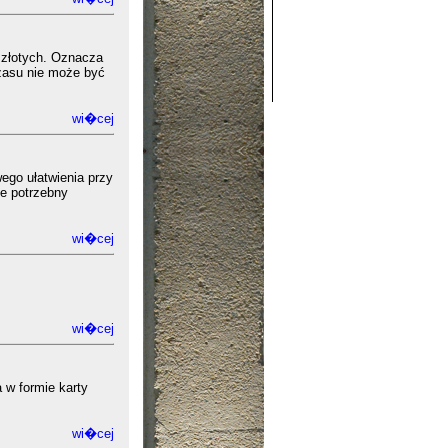
 złotych. Oznacza
zasu nie może być
wi�cej
ego ułatwienia przy
ie potrzebny
wi�cej
wi�cej
 w formie karty
wi�cej