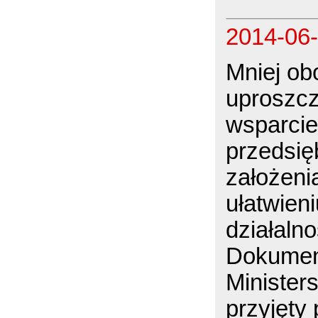
2014-06
Mniej ob
uproszcz
wsparcie
przedsię
założeni
ułatwien
działaln
Dokumen
Minister
przyjęty