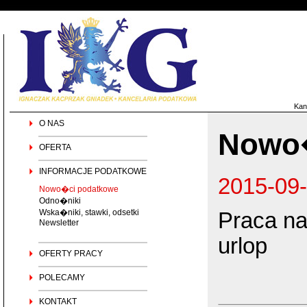
Kan
O NAS
Nowo�
OFERTA
INFORMACJE PODATKOWE
2015-09
Nowo�ci podatkowe
Odno�niki
Wska�niki, stawki, odsetki
Praca na
Newsletter
urlop
OFERTY PRACY
POLECAMY
KONTAKT