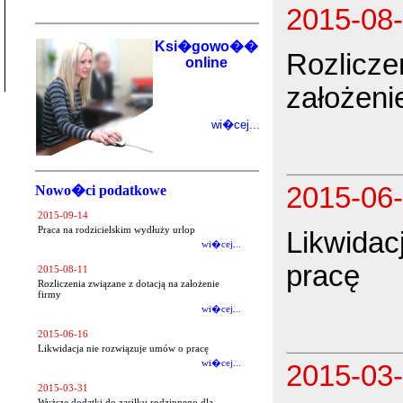
2015-08
Ksi�gowo��
Rozlicze
online
założeni
wi�cej...
2015-06
Nowo�ci podatkowe
2015-09-14
Praca na rodzicielskim wydłuży urlop
Likwidac
wi�cej...
pracę
2015-08-11
Rozliczenia związane z dotacją na założenie
firmy
wi�cej...
2015-06-16
Likwidacja nie rozwiązuje umów o pracę
wi�cej...
2015-03
2015-03-31
Wyższe dodatki do zasiłku rodzinnego dla