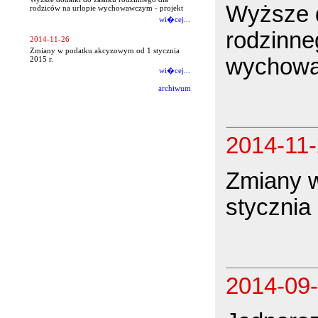
Wyższe d
rodziców na urlopie wychowawczym - projekt
wi�cej...
rodzinne
2014-11-26
Zmiany w podatku akcyzowym od 1 stycznia
wychowa
2015 r.
wi�cej...
archiwum
2014-11
Zmiany 
stycznia 
2014-09