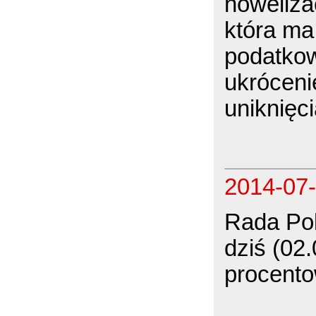
noweliza
która ma
podatkow
ukrócenie
uniknięc
2014-07
Rada Pol
dziś (02
procent