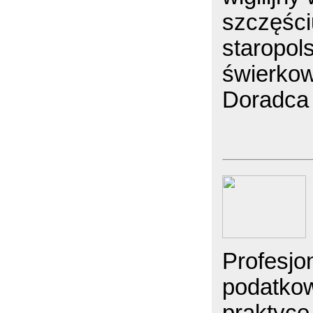
szczęści
staropol
świerkow
Doradca
Profesjo
podatkow