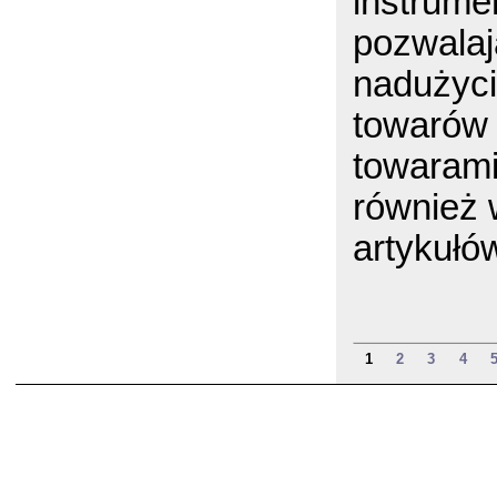
instrum
pozwalaj
nadużyci
towarów 
towarami
również 
artykułó
1
2
3
4