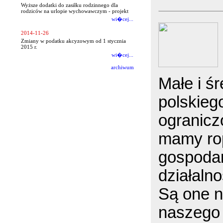
Wyższe dodatki do zasiłku rodzinnego dla
rodziców na urlopie wychowawczym - projekt
wi�cej...
2014-11-26
Zmiany w podatku akcyzowym od 1 stycznia
2015 r.
wi�cej...
archiwum
Małe i ś
polskieg
ogranicz
mamy rop
gospodar
działalno
Są one n
naszego 