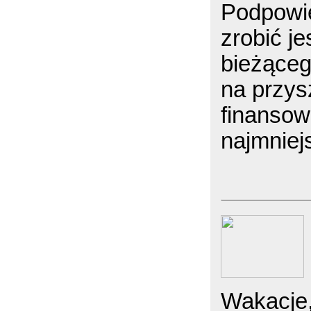
Podpowi
zrobić j
bieżąceg
na przys
finansow
najmniej
Wakacje,