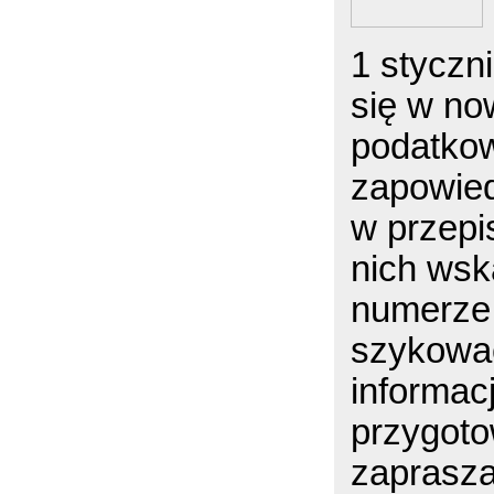
1 styczni
się w no
podatkow
zapowied
w przepi
nich ws
numerze
szykować
informac
przygot
zaprasza