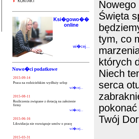
KONTAKT
Nowego 
Święta s
Ksi�gowo��
będziemy 
online
tym, co 
wi�cej...
marzenia
których 
Nowo�ci podatkowe
Niech te
2015-09-14
serca otu
Praca na rodzicielskim wydłuży urlop
wi�cej...
zabrakni
2015-08-11
Rozliczenia związane z dotacją na założenie
pokonać 
firmy
wi�cej...
Twój Do
2015-06-16
Likwidacja nie rozwiązuje umów o pracę
wi�cej...
2015-03-31