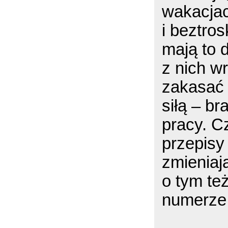
wakacjac
i beztro
mają to d
z nich w
zakasać 
siłą – br
pracy. Cz
przepisy
zmieniaj
o tym te
numerze