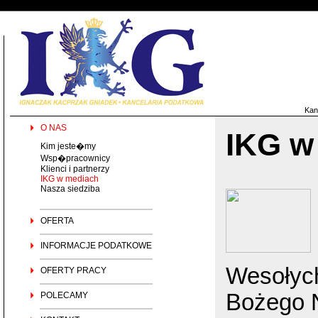
Kan
O NAS
IKG w
Kim jeste�my
Wsp�pracownicy
Klienci i partnerzy
IKG w mediach
Nasza siedziba
OFERTA
INFORMACJE PODATKOWE
Wesołych
OFERTY PRACY
Bożego N
POLECAMY