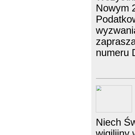
Nowym 2
Podatko
wyzwani
zaprasz
numeru 
Niech Św
wigilijn