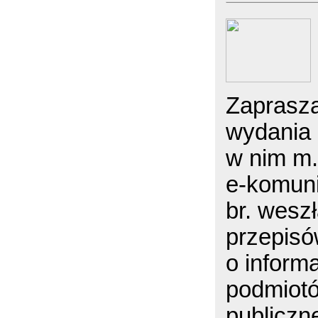
Zaprasz
wydania
w nim m.i
e-komuni
br. wesz
przepisó
o informa
podmiotó
publiczn