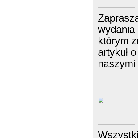
Zaprasza
wydania
którym z
artykuł 
naszymi 
Wszystk