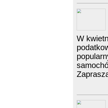
W kwiet
podatko
popularn
samochód
Zaprasza