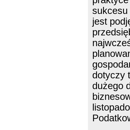
praktyce
sukcesu 
jest pod
przedsię
najwcześ
planowan
gospodar
dotyczy 
dużego 
bizneso
listopad
Podatko