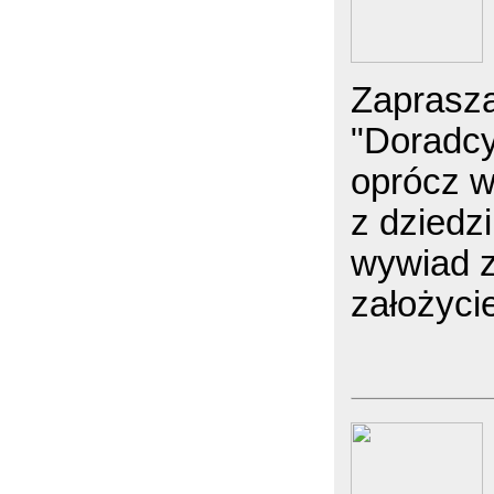
Zaprasz
"Doradcy
oprócz w
z dziedz
wywiad 
założyci