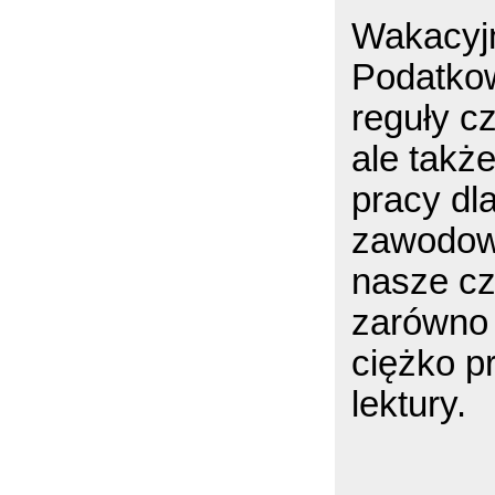
Wakacyj
Podatkow
reguły c
ale także
pracy dl
zawodow
nasze cz
zarówno 
ciężko p
lektury.