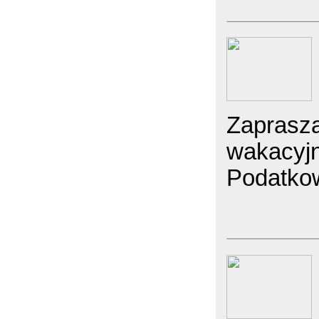
Zaprasza
wakacyj
Podatko