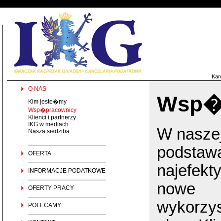
Kan
O NAS
Wsp�
Kim jeste�my
Wsp�pracownicy
Klienci i partnerzy
IKG w mediach
W naszej
Nasza siedziba
podsta
OFERTA
najefek
INFORMACJE PODATKOWE
nowe
OFERTY PRACY
wykorzy
POLECAMY