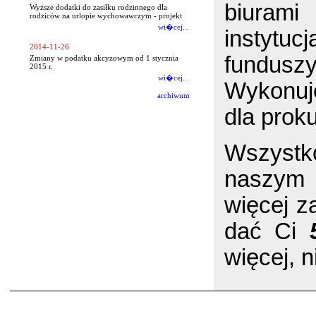
biuram
Wyższe dodatki do zasiłku rodzinnego dla
rodziców na urlopie wychowawczym - projekt
wi�cej...
instyt
2014-11-26
fundusz
Zmiany w podatku akcyzowym od 1 stycznia
2015 r.
wi�cej...
Wykonuj
archiwum
dla proku
Wszystk
naszym
więcej 
dać Ci
więcej, 