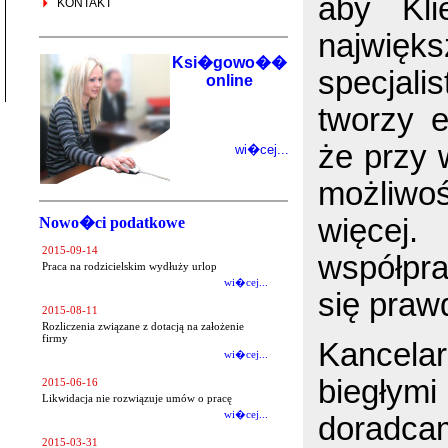
aby Kli
KONTAKT
najwięk
Ksi�gowo��
specjali
online
tworzy e
że przy 
wi�cej...
możliwo
więcej
Nowo�ci podatkowe
2015-09-14
współpra
Praca na rodzicielskim wydłuży urlop
wi�cej...
się praw
2015-08-11
Rozliczenia związane z dotacją na założenie
firmy
Kancela
wi�cej...
biegłym
2015-06-16
Likwidacja nie rozwiązuje umów o pracę
wi�cej...
doradca
2015-03-31