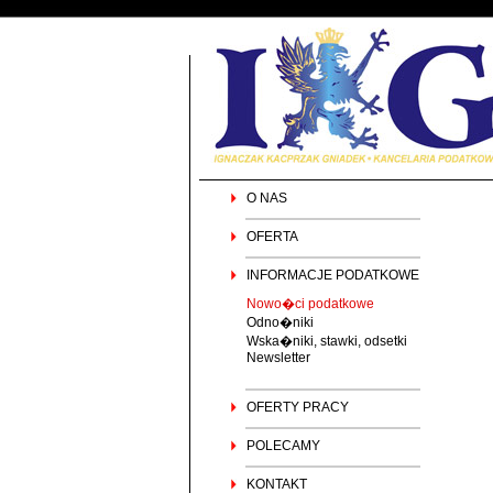
O NAS
OFERTA
INFORMACJE PODATKOWE
Nowo�ci podatkowe
Odno�niki
Wska�niki, stawki, odsetki
Newsletter
OFERTY PRACY
POLECAMY
KONTAKT