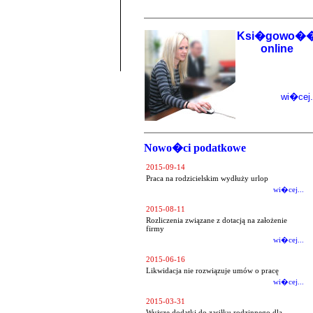
Ksi�gowo�
online
wi�cej.
Nowo�ci podatkowe
2015-09-14
Praca na rodzicielskim wydłuży urlop
wi�cej...
2015-08-11
Rozliczenia związane z dotacją na założenie
firmy
wi�cej...
2015-06-16
Likwidacja nie rozwiązuje umów o pracę
wi�cej...
2015-03-31
Wyższe dodatki do zasiłku rodzinnego dla