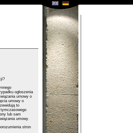
ji?
zynnego
zypadku ogłoszenia
ozwiązania umowy o
ięcia umowy o
zewidują to
go tymczasowego
trony lub sam
związania umowy.
porozumienia stron