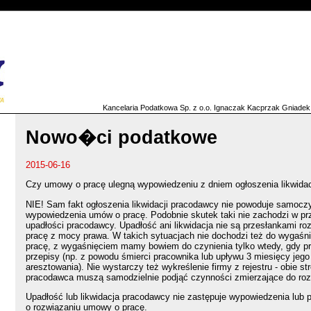
Kancelaria Podatkowa Sp. z o.o. Ignaczak Kacprzak Gniadek
Nowo�ci podatkowe
2015-06-16
Czy umowy o pracę ulegną wypowiedzeniu z dniem ogłoszenia likwidac
NIE! Sam fakt ogłoszenia likwidacji pracodawcy nie powoduje samoc
wypowiedzenia umów o pracę. Podobnie skutek taki nie zachodzi w pr
upadłości pracodawcy. Upadłość ani likwidacja nie są przesłankami r
pracę z mocy prawa. W takich sytuacjach nie dochodzi też do wygaśn
pracę, z wygaśnięciem mamy bowiem do czynienia tylko wtedy, gdy pr
przepisy (np. z powodu śmierci pracownika lub upływu 3 miesięcy je
aresztowania). Nie wystarczy też wykreślenie firmy z rejestru - obie s
pracodawca muszą samodzielnie podjąć czynności zmierzające do ro
Upadłość lub likwidacja pracodawcy nie zastępuje wypowiedzenia lub 
o rozwiązaniu umowy o pracę.