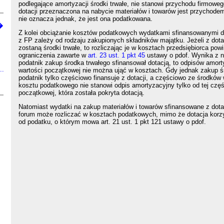
podlegające amortyzacji środki trwałe, nie stanowi przychodu firmowe
dotacji przeznaczona na nabycie materiałów i towarów jest przychodem
nie oznacza jednak, że jest ona podatkowana.
�
Z kolei obciążanie kosztów podatkowych wydatkami sfinansowanymi d
z FP zależy od rodzaju zakupionych składników majątku. Jeżeli z dota
zostaną środki trwałe, to rozliczając je w kosztach przedsiębiorca pow
ograniczenia zawarte w
art. 23 ust. 1 pkt 45
ustawy o pdof. Wynika z ni
podatnik zakup środka trwałego sfinansował dotacją, to odpisów amor
..
wartości początkowej nie można ująć w kosztach. Gdy jednak zakup ś
podatnik tylko częściowo finansuje z dotacji, a częściowo ze środkó
kosztu podatkowego nie stanowi odpis amortyzacyjny tylko od tej częś
początkowej, która została pokryta dotacją.
Natomiast wydatki na zakup materiałów i towarów sfinansowane z dota
forum może rozliczać w kosztach podatkowych, mimo że dotacja korzy
od podatku, o którym mowa art. 21 ust. 1 pkt 121 ustawy o pdof.