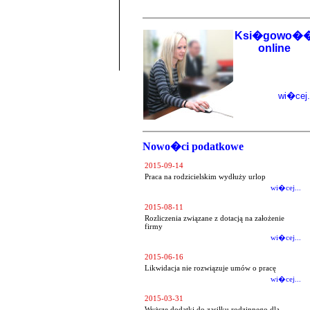
Ksi�gowo�
online
wi�cej.
Nowo�ci podatkowe
2015-09-14
Praca na rodzicielskim wydłuży urlop
wi�cej...
2015-08-11
Rozliczenia związane z dotacją na założenie
firmy
wi�cej...
2015-06-16
Likwidacja nie rozwiązuje umów o pracę
wi�cej...
2015-03-31
Wyższe dodatki do zasiłku rodzinnego dla