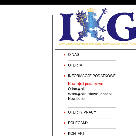
O NAS
OFERTA
INFORMACJE PODATKOWE
Nowo�ci podatkowe
Odno�niki
Wska�niki, stawki, odsetki
Newsletter
OFERTY PRACY
POLECAMY
KONTAKT