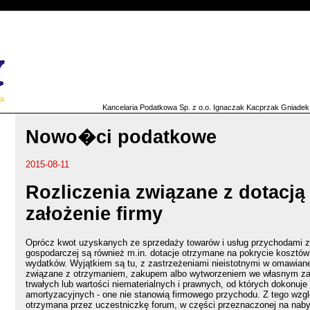
Kancelaria Podatkowa Sp. z o.o. Ignaczak Kacprzak Gniadek
Nowo�ci podatkowe
2015-08-11
Rozliczenia związane z dotacją
założenie firmy
Oprócz kwot uzyskanych ze sprzedaży towarów i usług przychodami z 
gospodarczej są również m.in. dotacje otrzymane na pokrycie kosztów 
wydatków. Wyjątkiem są tu, z zastrzeżeniami nieistotnymi w omawianej
związane z otrzymaniem, zakupem albo wytworzeniem we własnym za
trwałych lub wartości niematerialnych i prawnych, od których dokonuje
amortyzacyjnych - one nie stanowią firmowego przychodu. Z tego wzgl
otrzymana przez uczestniczkę forum, w części przeznaczonej na nabyt