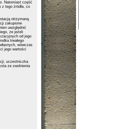
go. Natomiast część
 z tego źródła, co
otacją otrzymaną
cji zakupione
inien uwzględnić
ego, że jeżeli
tyzacyjnych od jego
rodka trwałego
w własnych, wówczas
ci jego wartości
cji, uczestniczka
sta ze zwolnienia