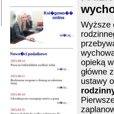
wycho
Ksi�gowo��
online
Wyższe d
rodzinne
wi�cej...
przebywa
wychowa
Nowo�ci podatkowe
opieką wi
2015-09-14
Praca na rodzicielskim wydłuży urlop
główne z
wi�cej...
2015-08-11
ustawy o
Rozliczenia związane z dotacją na założenie
firmy
rodzinn
wi�cej...
2015-06-16
Pierwsze
Likwidacja nie rozwiązuje umów o pracę
wi�cej...
zaplano
2015-03-31
Wyższe dodatki do zasiłku rodzinnego dla