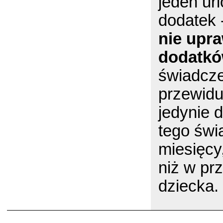
jeden ur
dodatek 
nie upr
dodatkó
świadcze
przewidu
jedynie 
tego świ
miesięcy
niż w pr
dziecka.