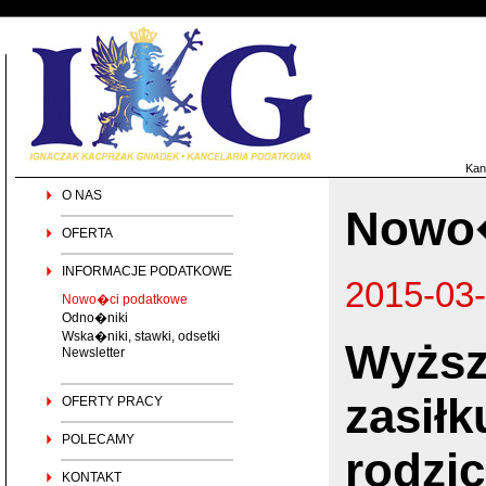
Kan
O NAS
Nowo�
OFERTA
INFORMACJE PODATKOWE
2015-03
Nowo�ci podatkowe
Odno�niki
Wska�niki, stawki, odsetki
Wyższ
Newsletter
zasiłk
OFERTY PRACY
POLECAMY
rodzic
KONTAKT