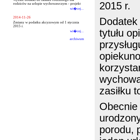
2015 r.
rodziców na urlopie wychowawczym - projekt
wi�cej...
2014-11-26
Dodatek 
Zmiany w podatku akcyzowym od 1 stycznia
2015 r.
tytułu op
wi�cej...
archiwum
przysług
opiekun
korzysta
wychowa
zasiłku t
Obecnie 
urodzon
porodu, 