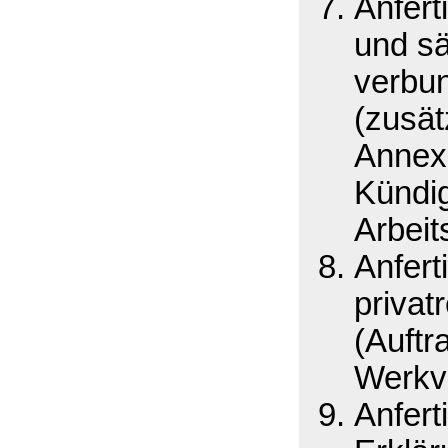
Anfert
und sä
verbu
(zusät
Annex
Kündi
Arbeit
Anfert
privat
(Auftr
Werkv
Anfert