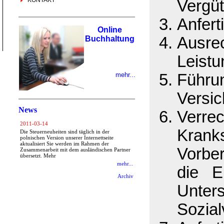
KONTAKT
Vergü
Anfert
Online
Ausre
Buchhaltung
Leistu
mehr...
Führun
Versi
News
Verre
2011-03-14
Krank
Die Steuerneuheiten sind täglich in der
polnischen Version unserer Internettseite
aktualisiert Sie werden im Rahmen der
Vorber
Zusammenarbeit mit dem ausländischen Partner
übersetzt. Mehr
mehr...
die E
Archiv
Unters
Sozial