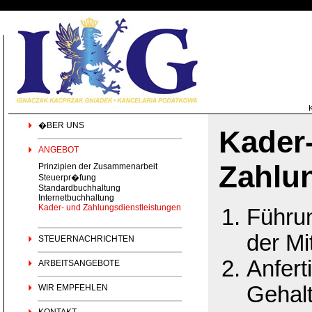
�BER UNS
Kader
ANGEBOT
Zahlu
Prinzipien der Zusammenarbeit
Steuerpr�fung
Standardbuchhaltung
Internetbuchhaltung
Kader- und Zahlungsdienstleistungen
Führu
der Mi
STEUERNACHRICHTEN
Anfert
ARBEITSANGEBOTE
Gehalt
WIR EMPFEHLEN