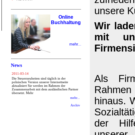
unsere K
Online
Buchhaltung
Wir lad
mit un
mehr...
Firmensi
News
2011-03-14
Als Fi
Die Steuerneuheiten sind täglich in der
polnischen Version unserer Internettseite
aktualisiert Sie werden im Rahmen der
Rahmen
Zusammenarbeit mit dem ausländischen Partner
übersetzt. Mehr
hinaus. 
mehr...
Archiv
Sozialtä
der Hil
unsere