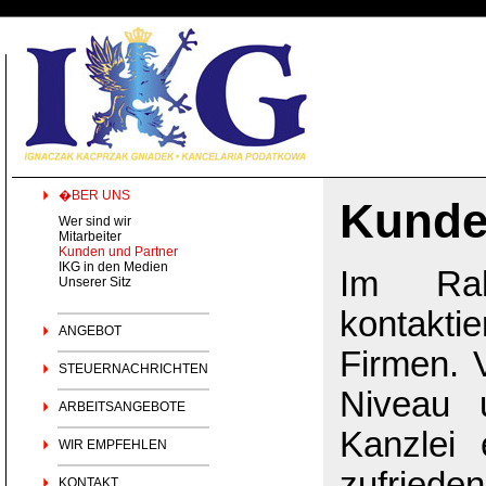
�BER UNS
Kunde
Wer sind wir
Mitarbeiter
Kunden und Partner
IKG in den Medien
Im Rah
Unserer Sitz
kontakti
ANGEBOT
Firmen. 
STEUERNACHRICHTEN
Niveau 
ARBEITSANGEBOTE
Kanzlei 
WIR EMPFEHLEN
zufried
KONTAKT